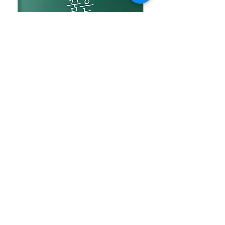
A.김미란 작가:
제목은 <꿈은 알고 있다> 예요.
이 책은 출판하려고 쓴 것이 아니예요.
헤이리로 작업실을 옮겼을 때 부터 쓴 일기를
추려서 만든건데,
애초에 A4 360페이지 정도 되는 거를
90페이지로 줄인 거예요.