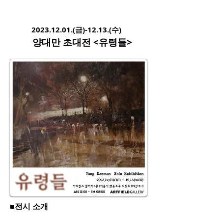
2
023.12
.01.(금)-12.13.
(수)
양대만
초대전 <유령들
>
■전시 소개