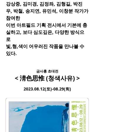
강상중, 김미경, 김정좌, 김형길, 박진
우, 박철, 송지연, 유민석, 이창분 작가가
참여한
이번 아트필드 기획 전시에서 기본에 충
실하고, 보다 심도깊은, 다양한 방식으
로
빛,형,색이 어우러진 작품을 만나볼 수
있다.
금사홍 초대전​
< 淸色思惟 (청색사유) >
2023.08.12
(토)-08.29(회)