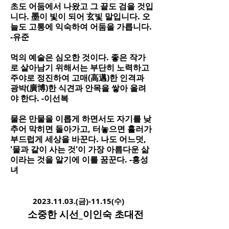
초도 어둠에서 나왔고 그 끝도 검을 것입
니다. 墨이 빛이 되어 玄빛 말입니다. 오
늘도 고통에 익숙하여 어둠을 가릅니다.
-유준
먹의 예술은 심오한 것이다. 좋은 작가
로 살아남기 위해서는 부단히 노력하고
주야로 정진하여 고매(高邁)한 인격과
광박(廣博)한 식견과 안목을 쌓아 올려
야 한다. -이선복
물은 만물을 이롭게 하면서도 자기를 낮
추어 막히면 돌아가고, 터놓으면 흘러가
부드럽게 세상을 바꾼다. 나도 어느덧,
'물과 같이 사는 것'이 가장 아름다운 삶
이라는 것을 알기에 이를 꿈꾼다. -홍성
녀
2
023.11.03
.(금)-11.15(수)
소중한
시선_이인숙 초대전​