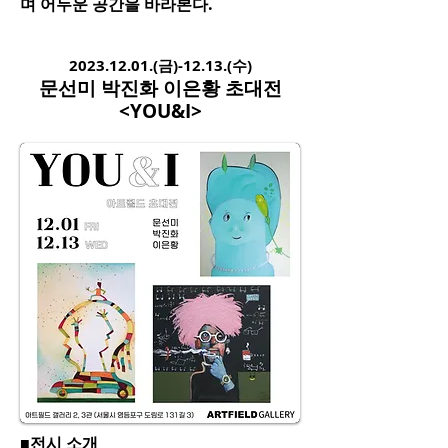
며 어두운 공간을 바라본다.
2
023.12.01
.(금)-12.13.
(수)
문선미 박진화 이은황 초
대전
<YOU&I>​
■전시 소개