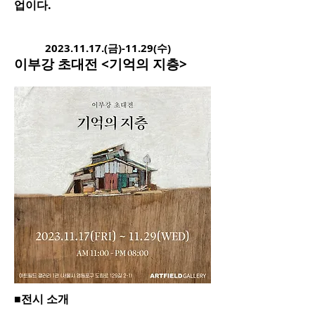
업이다.
2
023.11.17
.(금)-11.29(수)
이부강 초
대전
<기억의 지층>
■전시 소개