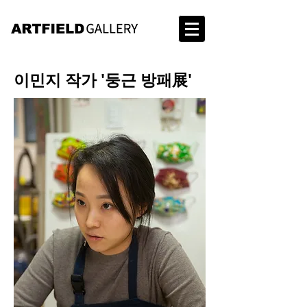
이민지 작가 '둥근 방패展'